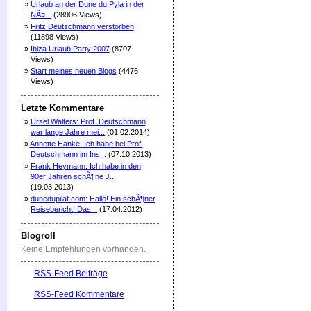
»
Urlaub an der Dune du Pyla in der
NÃ¤...
(28906 Views)
»
Fritz Deutschmann verstorben
(11898 Views)
»
Ibiza Urlaub Party 2007
(8707
Views)
»
Start meines neuen Blogs
(4476
Views)
Letzte Kommentare
»
Ursel Walters: Prof. Deutschmann
war lange Jahre mei...
(01.02.2014)
»
Annette Hanke: Ich habe bei Prof.
Deutschmann im Ins...
(07.10.2013)
»
Frank Heymann: Ich habe in den
90er Jahren schÃ¶ne J...
(19.03.2013)
»
dunedupilat.com: Hallo! Ein schÃ¶ner
Reisebericht! Das...
(17.04.2012)
Blogroll
Keine Empfehlungen vorhanden.
RSS-Feed Beiträge
RSS-Feed Kommentare