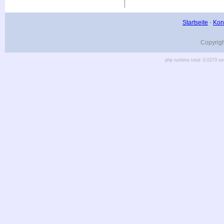
Startseite
-
Kon
Copyrig
php runtime total: 0.0273 se